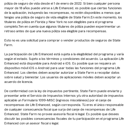
póliza de seguro de vida desde el 1 de enero de 2022. Si bien cualquier persona
mayor de 18 años puede unirse a Life Enhanced, es posible que ciertas funciones
de la aplicación, incluyendo las recompensas, no estén disponibles a menos que
tengas una póliza de seguro de vida elegible de State Farm.En este momento, los
titulares de póliza en Florida y New York no son elegibles para el programa
completo.Ten en cuenta que algunos titulares de póliza pueden experimentar un
retraso antes de que una nueva póliza sea elegible para recompensas.
Esto no es una solicitud para comprar o vender productos de seguros de State
Farm.
La participación de Life Enhanced está sujeta a la elegibilidad del programa y varía
según el estado. Sujeto a los términos y condiciones del acuerdo. La aplicación Life
Enhanced está disponible para Android e iOS. Es posible que se requiera un
dispositivo móvil iOS o Android para usar todas las funciones del programa Life
Enhanced. Los clientes deben aceptar autorizar a State Farm a recopilar datos
sobre salud y bienestar. Los usuarios de aplicaciones móviles deben aceptar un
acuerdo de licencia.
De conformidad con la ley de impuestos pertinente, State Farm puede enviarte y
presentar ante el Servicio de Impuestos Internos y/u otra autoridad de impuestos
aplicable un Formulario 1099-MISC (ingresos misceláneos) por el canje de
recompensas de Life Enhanced, según corresponda. Tú eres el único responsable
de cualquier consecuencia fiscal que surja del canje de recompensas de Life
Enhanced. State Farm no provee asesoría fiscal ni legal. Es posible que desees
discutir las posibles consecuencias fiscales de tu participación en el programa Life
Enhanced con un asesor fiscal o legal.