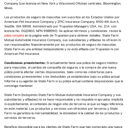
Company (con licencia en New York y Wisconsin) Oficinas centrales, Bloomington,
Illinois.
Los productos de seguro de mascotas son suscritos en los Estados Unidos por
American Pet Insurance Company y ZPIC Insurance Company, 6100-4th Ave S,
Seattle, WA 98108. Administrado por Trupanion Managers USA, Inc. (CA: con
licencia No. 0G22803, NPN 9588590). Se aplican términos y condiciones, revise la
póliza completa
en la página web de Trupanion para obtener detalles. State Farm
Mutual Automobile Insurance Company, sus subsidiarias y afiliadas no ofrecen ni
son responsables financieramente por los productos de seguro de mascotas.
State Farm es una entidad independiente y no está afiliada con Trupanion ni con
American Pet Insurance.
Condiciones preexistentes:
Si actualmente tiene una póliza de seguro médico
para mascotas, el cambio de compañía de seguros o la compra de una nueva
póliza podría afectar ciertas disposiciones, tales como las coberturas para
condiciones preexistentes o los deducibles ya establecidos bajo su póliza actual.
Informe a su agente de State Farm si su póliza actual contiene disposiciones que le
convenga mantener.
State Farm (incluyendo State Farm Mutual Automobile Insurance Company y sus
subsidiarias y afiliadas) no se hace responsable y no respalda ni aprueba, implícita
ni explícitamente, el contenido de ningún sitio de terceros al que se haga referencia
en este material. Los productos y servicios son ofrecidos por terceros y State
Farm no garantiza la mercantabilidad, la idoneidad ni la calidad de los productos y
servicios de terceros.
Beneficio disponible para los clientes de State Farm que han comprado una nueva