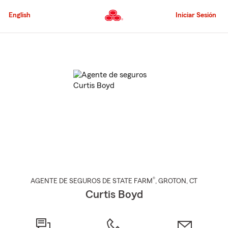
Pasar
al
English
Iniciar Sesión
contenido
principal
Comienzo
del
contenido
principal
®
AGENTE DE SEGUROS DE STATE FARM
,
GROTON
, CT
Curtis Boyd